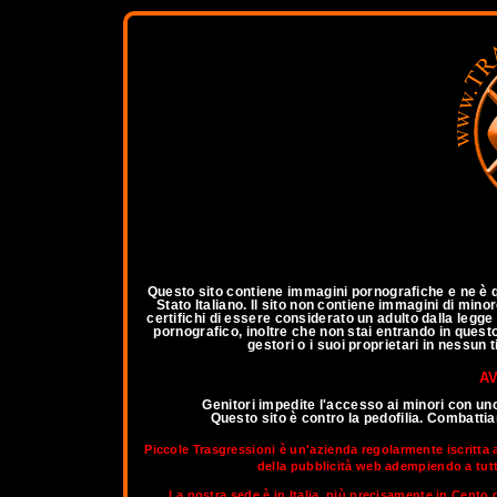
a
Questo sito contiene immagini pornografiche e ne è qu
Stato Italiano. Il sito non contiene immagini di mino
certifichi di essere considerato un adulto dalla legg
pornografico, inoltre che non stai entrando in questo 
gestori o i suoi proprietari in nessun
AV
Genitori impedite l'accesso ai minori con un
Questo sito è contro la pedofilia. Combatt
Piccole Trasgressioni è un'azienda regolarmente iscritta 
della pubblicità web adempiendo a tutti 
La nostra sede è in Italia, più precisamente in Cento d